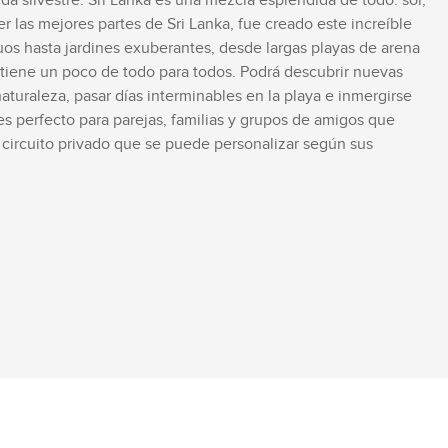
da silvestre. Sri Lanka es una mezcla espléndida de todo: sol,
er las mejores partes de Sri Lanka, fue creado este increíble
guos hasta jardines exuberantes, desde largas playas de arena
a tiene un poco de todo para todos. Podrá descubrir nuevas
aturaleza, pasar días interminables en la playa e inmergirse
 es perfecto para parejas, familias y grupos de amigos que
n circuito privado que se puede personalizar según sus