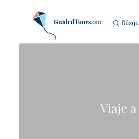
GuidedTours
.one
Viaje a