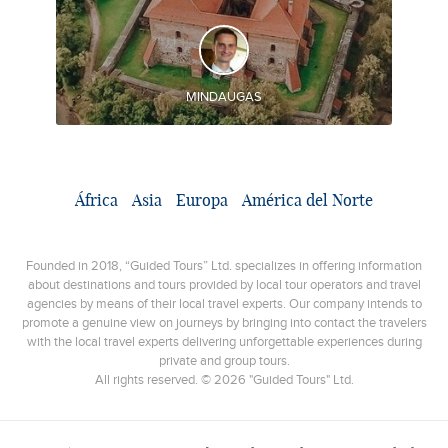
DESCUBRA Y EXPERIMENTE
Los 3 países bálticos, sus capitales y otras atracciones
turísticas importantes durante un solo viaje
MINDAUGAS
África
Asia
Europa
América del Norte
Founded in 2018, “Guided Tours” Ltd. specializes in offering information
about destinations and tours provided by local tour operators and travel
agencies by means of their local travel experts. Our company intends to
promote a genuine view on journeys by bringing into contact the travelers
with the local travel experts delivering unforgettable experiences during
private and group tours.
All rights reserved. © 2026 "Guided Tours" Ltd.