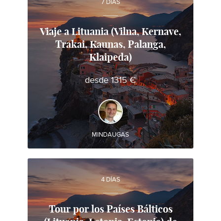
7 DÍAS
Viaje a Lituania (Vilna, Kernave,
Trakai, Kaunas, Palanga,
Mindaugas
Klaipeda)
Experto local en viajes en Lituania
desde 1315 €
DESCUBRA Y EXPERIMENTE
Importantes ciudades y atracciones turísticas en
Lituania
MINDAUGAS
4 DÍAS
Tour por los Países Bálticos