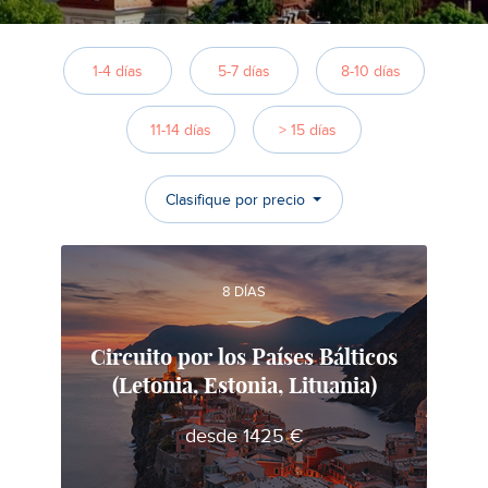
1-4 días
5-7 días
8-10 días
11-14 días
> 15 días
Clasifique por precio
8 DÍAS
Circuito por los Países Bálticos
(Letonia, Estonia, Lituania)
Mindaugas
desde 1425 €
Experto local en viajes en Lituania