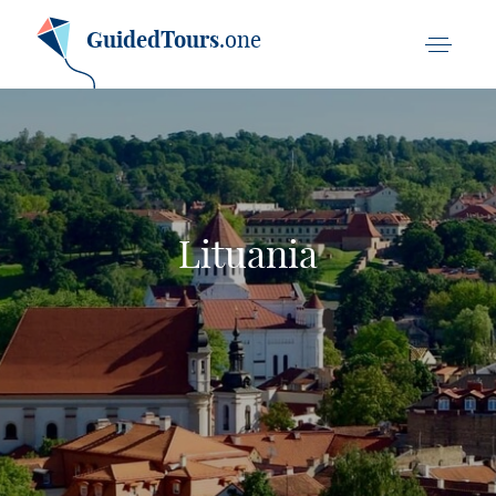
GuidedTours
.one
Lituania