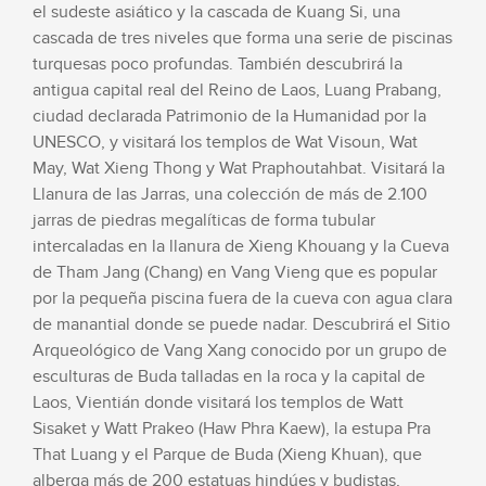
el sudeste asiático y la cascada de Kuang Si, una
cascada de tres niveles que forma una serie de piscinas
turquesas poco profundas. También descubrirá la
antigua capital real del Reino de Laos, Luang Prabang,
ciudad declarada Patrimonio de la Humanidad por la
UNESCO, y visitará los templos de Wat Visoun, Wat
May, Wat Xieng Thong y Wat Praphoutahbat. Visitará la
Llanura de las Jarras, una colección de más de 2.100
jarras de piedras megalíticas de forma tubular
intercaladas en la llanura de Xieng Khouang y la Cueva
de Tham Jang (Chang) en Vang Vieng que es popular
por la pequeña piscina fuera de la cueva con agua clara
de manantial donde se puede nadar. Descubrirá el Sitio
Arqueológico de Vang Xang conocido por un grupo de
esculturas de Buda talladas en la roca y la capital de
Laos, Vientián donde visitará los templos de Watt
Sisaket y Watt Prakeo (Haw Phra Kaew), la estupa Pra
That Luang y el Parque de Buda (Xieng Khuan), que
alberga más de 200 estatuas hindúes y budistas,