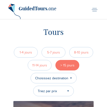
GuidedTours
.one
Tours
1-4 jours
5-7 jours
8-10 jours
11-14 jours
> 15 jours
Choisissez destination
Triez par prix