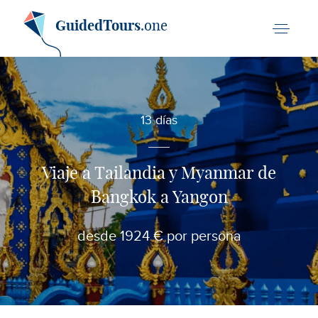
GuidedTours
.one
13 días
Viaje a Tailandia y Myanmar de
Bangkok a Yangon
desde 1924 € por persona