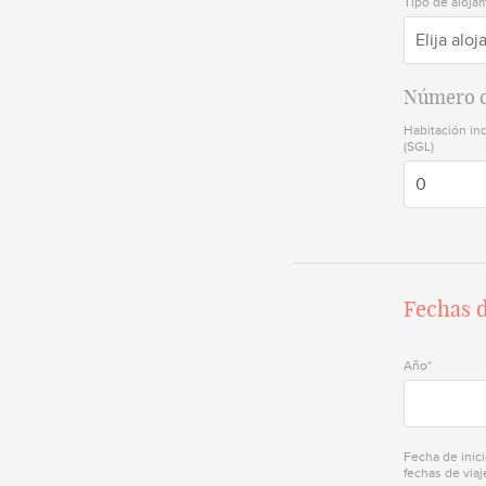
Tipo de aloja
Elija alo
Número d
Habitación ind
(SGL)
Fechas d
Año*
Fecha de inici
fechas de viaj