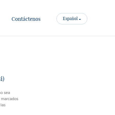
Contáctenos
Español
i)
mo sea
os marcados
 las