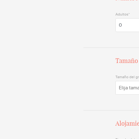
Adultos*
Tamaño 
Tamaño del g
Elija tam
Alojami