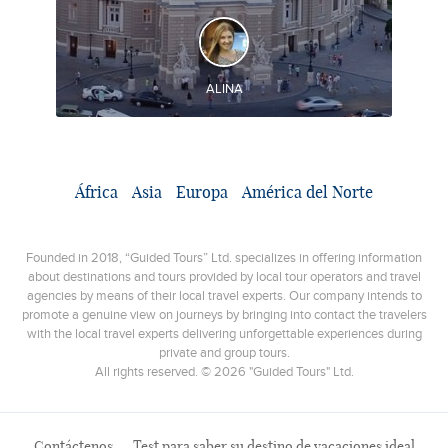
DESCUBRA Y EXPERIMENTE
Moldavia incluyendo Transnistria y la ciudad de
Odessa en Ucrania
ALINA
África
Asia
Europa
América del Norte
Founded in 2018, “Guided Tours” Ltd. specializes in offering information
about destinations and tours provided by local tour operators and travel
agencies by means of their local travel experts. Our company intends to
promote a genuine view on journeys by bringing into contact the travelers
with the local travel experts delivering unforgettable experiences during
private and group tours.
All rights reserved. © 2026 "Guided Tours" Ltd.
Contáctenos
Test para saber su destino de vacaciones ideal