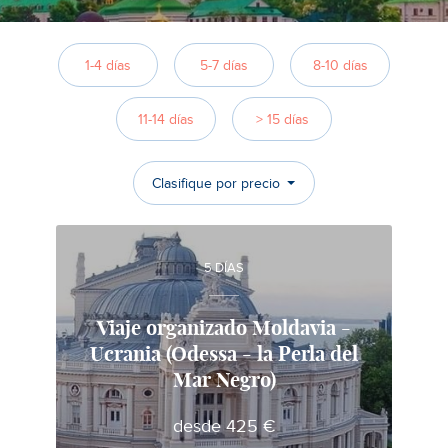
1-4 días
5-7 días
8-10 días
11-14 días
> 15 días
Clasifique por precio
5 DÍAS
Viaje organizado Moldavia -
Ucrania (Odessa - la Perla del
Alina
Mar Negro)
Experto local en viajes en Moldavia
desde 425 €