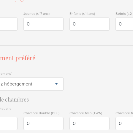
Jeunes (≤17 ans)
Enfants (≤11 ans)
Bébés (≤2 
ment préféré
gement*
ez hébergement
de chambres
iduelle
Chambre double (DBL)
Chambre twin (TWN)
Chambre tr