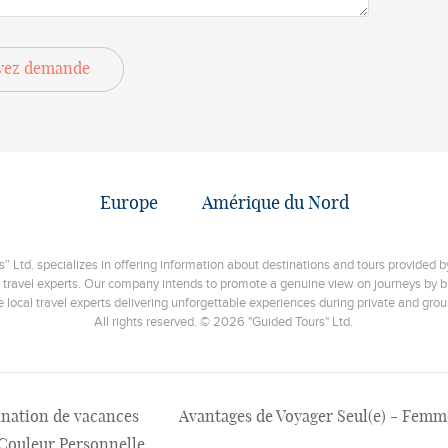
yez demande
Europe
Amérique du Nord
 Ltd. specializes in offering information about destinations and tours provided by
 travel experts. Our company intends to promote a genuine view on journeys by br
e local travel experts delivering unforgettable experiences during private and grou
All rights reserved. © 2026 "Guided Tours" Ltd.
tination de vacances
Avantages de Voyager Seul(e) - Fe
Couleur Personnelle