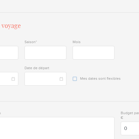
e voyage
Saison*
Mois
Date de départ
Mes dates sont flexibles
s
Budget pa
€