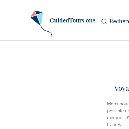
GuidedTours
.one
Voya
Merci pour 
possible e
marqués d'u
heures.